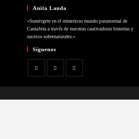
Anita Lauda
«Sumérgete en el misterioso mundo paranormal de
Cantabria a través de nuestras cautivadoras historias y
sucesos sobrenaturales.»
Síguenos
Se
Se
Se
abre
abre
abre
en
en
en
una
una
una
nueva
nueva
nueva
pestaña
pestaña
pestaña