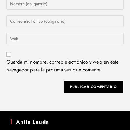
Introduce
tu
nombre
Introduce
o
tu
nombre
dirección
de
Introduce
de
usuario
la
correo
para
URL
electrónico
comentar
de
para
tu
Guarda mi nombre, correo electrónico y web en este
comentar
web
navegador para la próxima vez que comente.
(opcional)
Anita Lauda