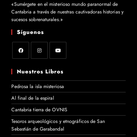
«Sumérgete en el misterioso mundo paranormal de
Cantabria a través de nuestras cautivadoras historias y
sucesos sobrenaturales.»
Síguenos
Se
Se
Se
abre
abre
abre
Nuestros Libros
en
en
en
una
una
una
Pedrosa la isla misteriosa
nueva
nueva
nueva
pestaña
pestaña
pestaña
Al final de la espiral
Cantabria tierra de OVNIS
Tesoros arqueológicos y etnográficos de San
Sebastián de Garabandal