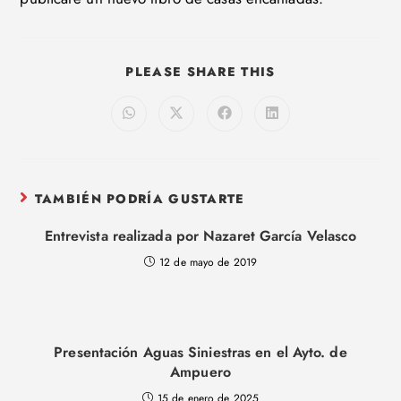
COMPARTIR
PLEASE SHARE THIS
ESTE
CONTENIDO
Se
Se
Se
Se
abre
abre
abre
abre
en
en
en
en
una
una
una
una
nueva
nueva
nueva
nueva
ventana
ventana
ventana
ventana
TAMBIÉN PODRÍA GUSTARTE
Entrevista realizada por Nazaret García Velasco
12 de mayo de 2019
Presentación Aguas Siniestras en el Ayto. de
Ampuero
15 de enero de 2025