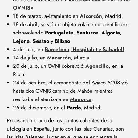
OVNIS»
.
18 de marzo, avistamiento en
Alcorcón
, Madrid.
18 de abril, se vió un objeto volante no identificado
sobrevolando
Portugalete
,
Santurce
,
Algorta
,
Lejona
,
Sestao
y
Bilbao
.
4 de julio, en
Barcelona
,
Hospitalet
y
Sabadell
.
14 de julio, en
Mazarrón
, Murcia.
20 de julio, un OVNI sobrevoló
Agoncillo
, en la
Rioja.
24 de octubre, el comandante del Aviaco A203 vió
hasta dos OVNIS camino de Mahón mientras
realizaba el aterrizaje en
Menorca
.
25 de diciembre, en el
Pardo
, Madrid.
Precisamente uno de los puntos calientes de la
ufología en España, junto con las Islas Canarias, son
las Islas Baleares, lugar en el que se encuentra la