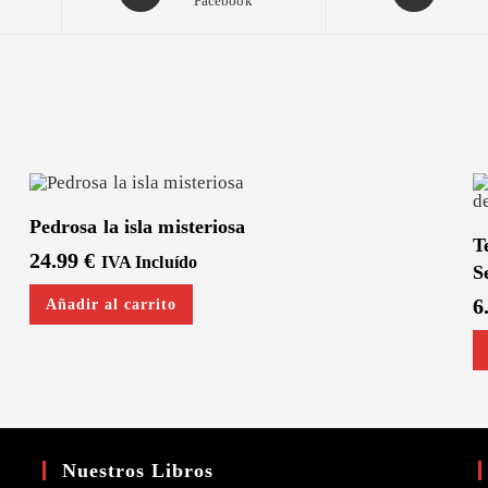
Facebook
in
in
a
a
new
new
window
window
Pedrosa la isla misteriosa
T
24.99
€
IVA Incluído
S
6
Añadir al carrito
Nuestros Libros