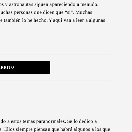
s y astronautas siguen apareciendo a menudo.
 muchas personas que dicen que “si”. Muchas
 también lo he hecho. Y aquí van a leer a algunas
ARRITO
ado a estos temas paranormales. Se lo dedico a
e. Ellos siempre piensan que habrá algunos a los que