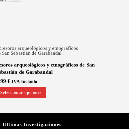
este producto
esoros arqueológicos y etnográficos de San
ebastián de Garabandal
.99
€
IVA Incluído
Este
Seleccionar opciones
producto
tiene
múltiples
variantes.
Las
opciones
se
pueden
Últimas Investigaciones
elegir