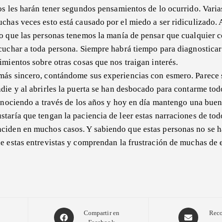
ros les harán tener segundos pensamientos de lo ocurrido. Vari
chas veces esto está causado por el miedo a ser ridiculizado. 
io que las personas tenemos la manía de pensar que cualquier c
cuchar a toda persona. Siempre habrá tiempo para diagnosticar 
imientos sobre otras cosas que nos traigan interés.
más sincero, contándome sus experiencias con esmero. Parece s
adie y al abrirles la puerta se han desbocado para contarme to
conociendo a través de los años y hoy en día mantengo una buen
taría que tengan la paciencia de leer estas narraciones de tod
ciden en muchos casos. Y sabiendo que estas personas no se ha
e estas entrevistas y comprendan la frustración de muchas de e
Opens
Opens
Compartir en
Reco