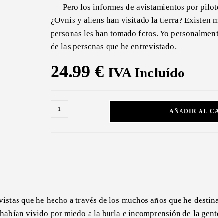
Pero los informes de avistamientos por piloto
¿Ovnis y aliens han visitado la tierra? Existen
personas les han tomado fotos. Yo personalmente
de las personas que he entrevistado.
24.99
€
IVA Incluído
Pasión
AÑADIR AL C
por
los
OVNIS
cantidad
vistas que he hecho a través de los muchos años que he destin
 habían vivido por miedo a la burla e incomprensión de la gent