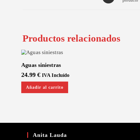
producto
in
a
new
window
Productos relacionados
Aguas siniestras
24.99
€
IVA Incluído
Añadir al carrito
Anita Lauda